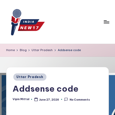
Skip
to
content
Home
Blog
Uttar Pradesh
Addsense code
Posted
Uttar Pradesh
in
Addsense code
Vipin Mittal
June 27, 2026
No Comments
Posted
by